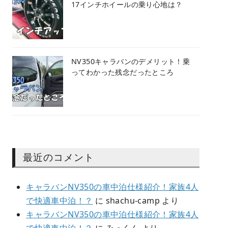
17インチホイールの乗り心地は？
NV350キャラバンのデメリット！乗
ってわかった残念だったところ
最近のコメント
キャラバンNV350の車中泊仕様紹介！家族4人
で快適車中泊！？
に
shachu-camp
より
キャラバンNV350の車中泊仕様紹介！家族4人