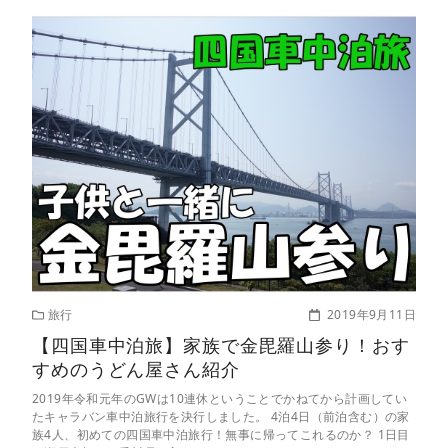
旅行
2019年9月11日
【四国車中泊旅】家族で金毘羅山参り！おす
すめのうどん屋さん紹介
2019年令和元年のGWは10連休ということでかねてから計画してい
たキャラバン車中泊旅行を決行しました。 4泊4日（前泊含む）の家
族4人、初めての四国車中泊旅行！無事に帰ってこれるのか？ 1日目