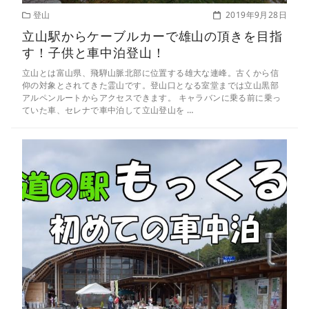
登山
2019年9月28日
立山駅からケーブルカーで雄山の頂きを目指
す！子供と車中泊登山！
立山とは富山県、飛騨山脈北部に位置する雄大な連峰。古くから信
仰の対象とされてきた霊山です。登山口となる室堂までは立山黒部
アルペンルートからアクセスできます。 キャラバンに乗る前に乗っ
ていた車、セレナで車中泊して立山登山を …