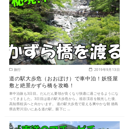
旅行
2019年9月13日
道の駅大歩危（おおぼけ）で車中泊！妖怪屋
敷と絶景かずら橋を攻略！
車中泊旅も3日目。だんだん要領が良くなり快適に過ごせるようにな
ってきました。3日目は道の駅大歩危から。祖谷渓谷を観光した後、
高知県桂浜へと向かいます。 道の駅大歩危で迎える爽やかな朝 徳島
県吉野川沿いにある道の駅。眼下に …