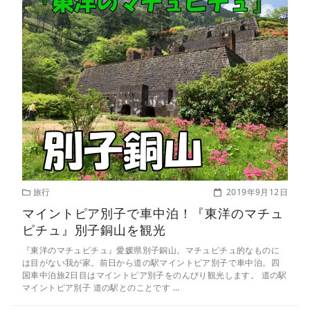
旅行
2019年9月12日
マイントピア別子で車中泊！『東洋のマチュ
ピチュ』別子銅山を観光
『東洋のマチュピチュ』愛媛県別子銅山。マチュピチュ的なものに
は目がない我が家。前日から道の駅マイントピア別子で車中泊。四
国車中泊旅2日目はマイントピア別子をのんびり観光します。 道の駅
マイントピア別子 道の駅とのことです …