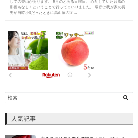
しての登山があります。 9月のとある日曜日、 心配していた台風の
影響もなし！ということで行ってまいりました。 場所は我が家の長
男が当時小3だったときに高山病の症 …
人気記事