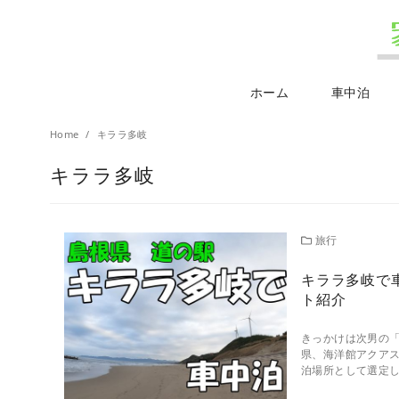
ホーム
車中泊
Home
キララ多岐
キララ多岐
旅行
キララ多岐で
ト紹介
きっかけは次男の
県、海洋館アクア
泊場所として選定し