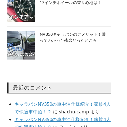
17インチホイールの乗り心地は？
NV350キャラバンのデメリット！乗
ってわかった残念だったところ
最近のコメント
キャラバンNV350の車中泊仕様紹介！家族4人
で快適車中泊！？
に
shachu-camp
より
キャラバンNV350の車中泊仕様紹介！家族4人