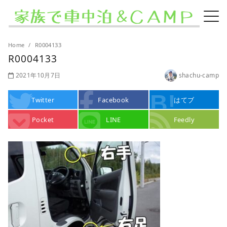
Home
R0004133
R0004133
2021年10月7日
shachu-camp
Twitter
Facebook
はてブ
Pocket
LINE
Feedly