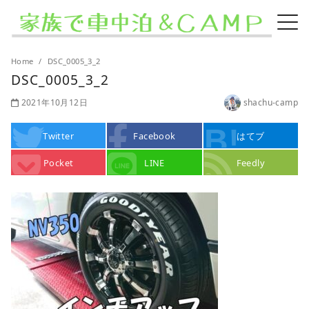
Home
DSC_0005_3_2
DSC_0005_3_2
2021年10月12日
shachu-camp
Twitter
Facebook
はてブ
Pocket
LINE
Feedly