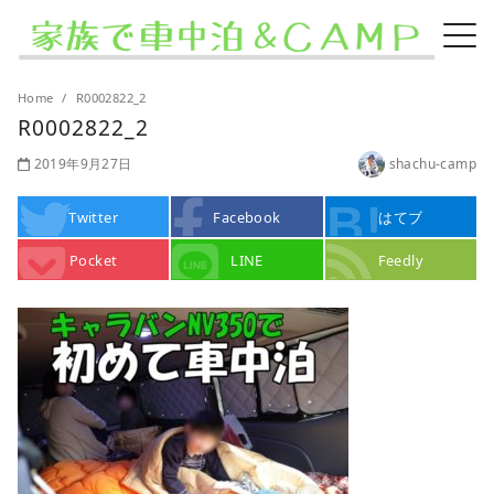
Home
R0002822_2
R0002822_2
2019年9月27日
shachu-camp
Twitter
Facebook
はてブ
Pocket
LINE
Feedly