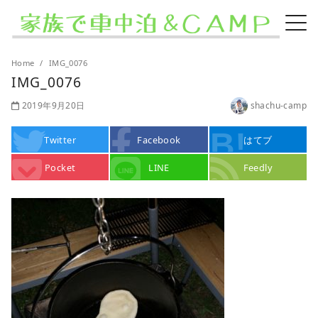
Home
IMG_0076
IMG_0076
2019年9月20日
shachu-camp
Twitter
Facebook
はてブ
Pocket
LINE
Feedly