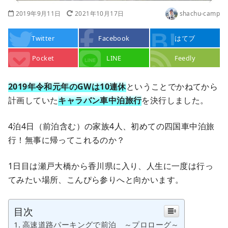
2019年9月11日
2021年10月17日
shachu-camp
Twitter
Facebook
はてブ
Pocket
LINE
Feedly
2019年令和元年のGWは10連休
ということでかねてから
計画していた
キャラバン車中泊旅行
を決行しました。
4泊4日（前泊含む）の家族4人、初めての四国車中泊旅
行！無事に帰ってこれるのか？
1日目は瀬戸大橋から香川県に入り、人生に一度は行っ
てみたい場所、こんぴら参りへと向かいます。
目次
高速道路パーキングで前泊 ～プロローグ～