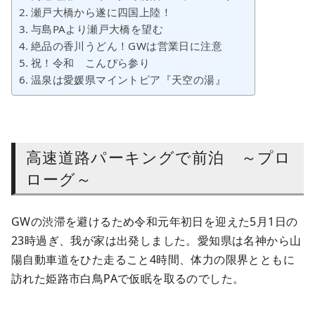
瀬戸大橋から遂に四国上陸！
与島PAより瀬戸大橋を望む
絶品の香川うどん！GWは営業日に注意
祝！令和 こんぴら参り
温泉は愛媛県マイントピア『天空の湯』
高速道路パーキングで前泊 ～プロ
ローグ～
GWの渋滞を避けるため令和元年初日を迎えた5月1日の
23時過ぎ、我が家は出発しました。愛知県は名神から山
陽自動車道をひた走ること4時間、体力の限界とともに
訪れた姫路市白鳥PAで仮眠を取るのでした。