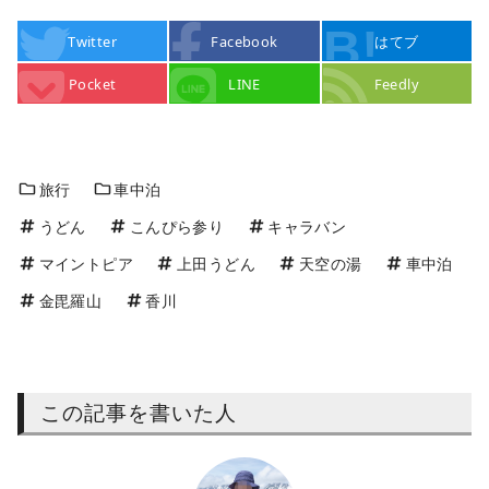
Twitter
Facebook
はてブ
Pocket
LINE
Feedly
旅行
車中泊
うどん
こんぴら参り
キャラバン
マイントピア
上田うどん
天空の湯
車中泊
金毘羅山
香川
この記事を書いた人