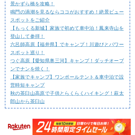
景かずら橋を攻略！
鳴門の渦潮を見るならココがおすすめ！絶景ビュー
スポットをご紹介
【もっくる新城】家族で初めて車中泊！鳳来寺山を
登山して参拝！
六呂師高原【福井県】でキャンプ！川遊びとパワー
スポット巡り！
つぐ高原【愛知県奥三河】キャンプ！ダッチオーブ
ンでナンを焼く！
【家族でキャンプ】ワンポールテント＆車中泊で設
営時短キャンプ
秋の茶臼山高原で子供とらくらくハイキング！萩太
郎山から茶臼山