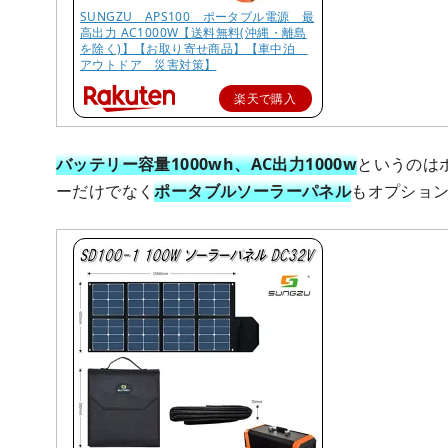
SUNGZU APS100 ポータブル電源 最
高出力 AC1000W【送料無料(沖縄・離島
を除く)】【お取り寄せ商品】【車中泊
アウトドア 災害対策】
楽天で購入
バッテリー容量1000wh、AC出力1000w
というのは
ーだけでなく
ポータブルソーラーパネル
もオプショ