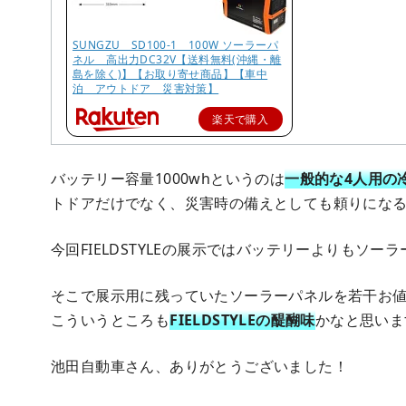
SUNGZU SD100-1 100W ソーラーパ
ネル 高出力DC32V【送料無料(沖縄・離
島を除く)】【お取り寄せ商品】【車中
泊 アウトドア 災害対策】
楽天で購入
バッテリー容量1000whというのは
一般的な4人用の
トドアだけでなく、災害時の備えとしても頼りにな
今回FIELDSTYLEの展示ではバッテリーよりもソ
そこで展示用に残っていたソーラーパネルを若干お
こういうところも
FIELDSTYLEの醍醐味
かなと思いま
池田自動車さん、ありがとうございました！