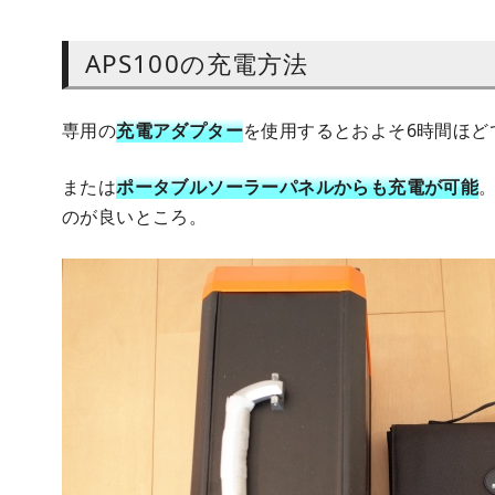
APS100の充電方法
専用の
充電アダプター
を使用するとおよそ6時間ほど
または
ポータブルソーラーパネルからも充電が可能
のが良いところ。