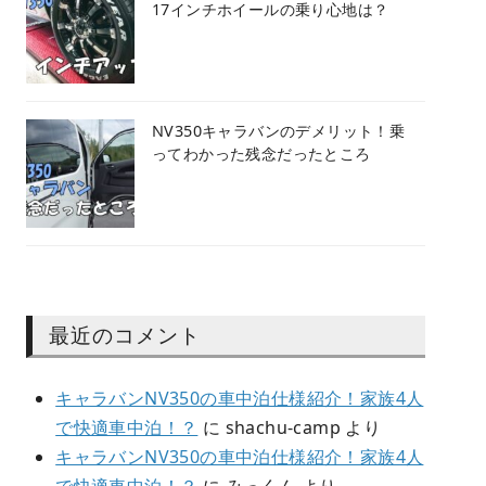
17インチホイールの乗り心地は？
NV350キャラバンのデメリット！乗
ってわかった残念だったところ
最近のコメント
キャラバンNV350の車中泊仕様紹介！家族4人
で快適車中泊！？
に
shachu-camp
より
キャラバンNV350の車中泊仕様紹介！家族4人